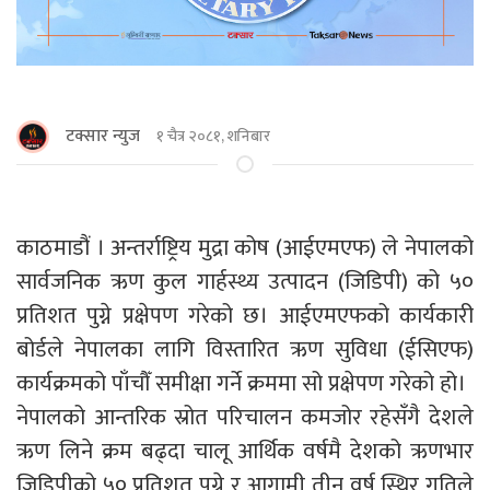
टक्सार न्युज
१ चैत्र २०८१, शनिबार
काठमाडौं । अन्तर्राष्ट्रिय मुद्रा कोष (आईएमएफ) ले नेपालको
सार्वजनिक ऋण कुल गार्हस्थ्य उत्पादन (जिडिपी) को ५०
प्रतिशत पुग्ने प्रक्षेपण गरेको छ। आईएमएफको कार्यकारी
बोर्डले नेपालका लागि विस्तारित ऋण सुविधा (ईसिएफ)
कार्यक्रमको पाँचौँ समीक्षा गर्ने क्रममा सो प्रक्षेपण गरेको हो।
नेपालको आन्तरिक स्रोत परिचालन कमजोर रहेसँगै देशले
ऋण लिने क्रम बढ्दा चालू आर्थिक वर्षमै देशको ऋणभार
जिडिपीको ५० प्रतिशत पुग्ने र आगामी तीन वर्ष स्थिर गतिले