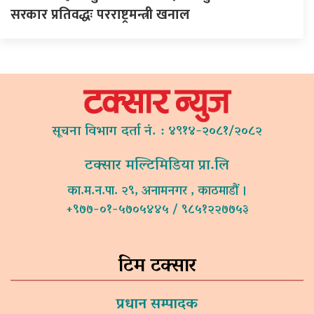
सरकार प्रतिवद्धः परराष्ट्रमन्त्री खनाल
सूचना विभाग दर्ता नं. : ४९१४-२०८१/२०८२
टक्सार मल्टिमिडिया प्रा.लि
का.म.न.पा. २९, अनामनगर , काठमाडौं ।
+९७७-०१-५७०५४४५ / ९८५१२२७७५३
टिम टक्सार
प्रधान सम्पादक