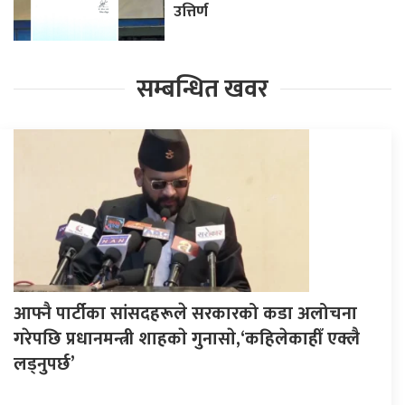
उत्तिर्ण
सम्बन्धित खवर
आफ्नै पार्टीका सांसदहरूले सरकारको कडा अलोचना
गरेपछि प्रधानमन्त्री शाहकाे गुनासाे,‘कहिलेकाहीँ एक्लै
लड्नुपर्छ’