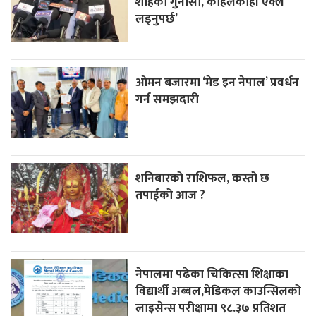
शाहकाे गुनासाे,‘कहिलेकाहीँ एक्लै
लड्नुपर्छ’
ओमन बजारमा ‘मेड इन नेपाल’ प्रवर्धन
गर्न समझदारी
शनिबारको राशिफल, कस्तो छ
तपाईको आज ?
नेपालमा पढेका चिकित्सा शिक्षाका
विद्यार्थी अब्बल,मेडिकल काउन्सिलको
लाइसेन्स परीक्षामा ९८.३७ प्रतिशत