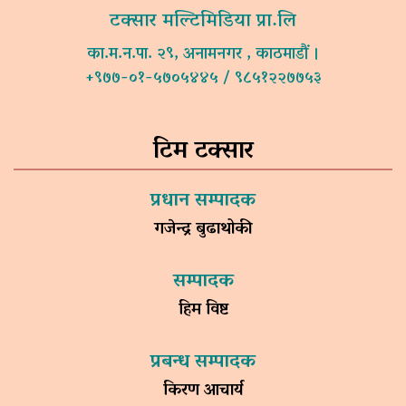
टक्सार मल्टिमिडिया प्रा.लि
का.म.न.पा. २९, अनामनगर , काठमाडौं ।
+९७७-०१-५७०५४४५ / ९८५१२२७७५३
टिम टक्सार
प्रधान सम्पादक
गजेन्द्र बुढाथोकी
सम्पादक
हिम विष्ट
प्रबन्ध सम्पादक
किरण आचार्य