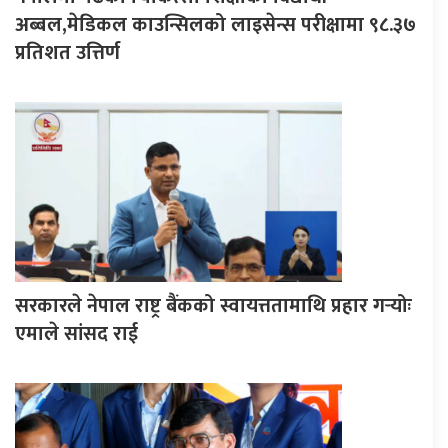
अब्बल,मेडिकल काउन्सिलको लाइसेन्स परीक्षामा ९८.३७
प्रतिशत उत्तिर्ण
सरकारले नेपाल राष्ट्र बैंकको स्वायत्ततामाथि प्रहार गर्‍योः
एमाले सांसद राई