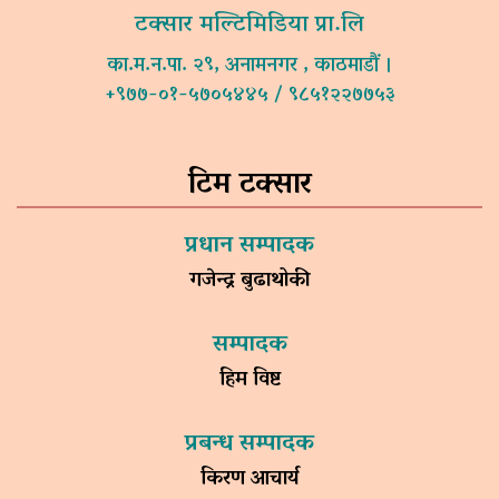
टक्सार मल्टिमिडिया प्रा.लि
का.म.न.पा. २९, अनामनगर , काठमाडौं ।
+९७७-०१-५७०५४४५ / ९८५१२२७७५३
टिम टक्सार
प्रधान सम्पादक
गजेन्द्र बुढाथोकी
सम्पादक
हिम विष्ट
प्रबन्ध सम्पादक
किरण आचार्य