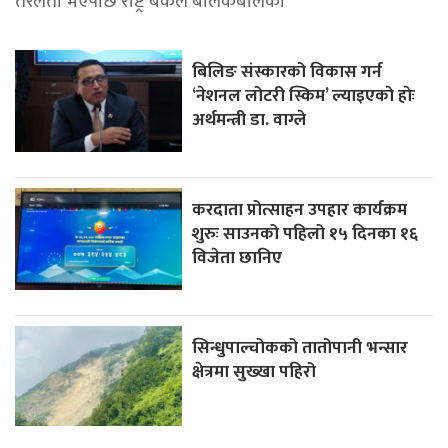
तरलता भएपछि राष्ट्र बैंकले बोलकबोलको
बिलिङ संस्कारको विकास गर्न
‘नेशनल लोटरी स्किम’ ल्याइएकाे हाेः
अर्थमन्त्री डा. वाग्ले
करदाता प्रोत्साहन उपहार कार्यक्रम
शुरुः साउनको पहिलो १५ दिनका १६
विजेता छानिए
सिन्धुपाल्चोकको तातोपानी भन्सार
क्षेत्रमा सुख्खा पहिरो