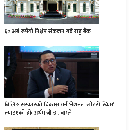
६० अर्ब रूपैयाँ निक्षेप संकलन गर्दै राष्ट्र बैंक
बिलिङ संस्कारको विकास गर्न ‘नेशनल लोटरी स्किम’
ल्याइएकाे हाेः अर्थमन्त्री डा. वाग्ले