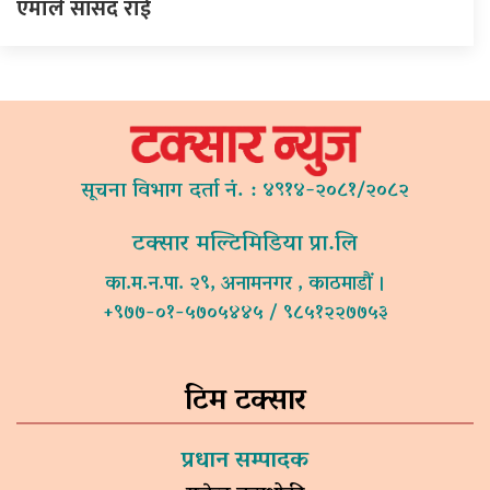
एमाले सांसद राई
सूचना विभाग दर्ता नं. : ४९१४-२०८१/२०८२
टक्सार मल्टिमिडिया प्रा.लि
का.म.न.पा. २९, अनामनगर , काठमाडौं ।
+९७७-०१-५७०५४४५ / ९८५१२२७७५३
टिम टक्सार
प्रधान सम्पादक