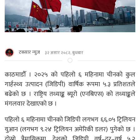
टक्सार न्युज
३२ असार २०८२, बुधबार
काठमाडाैँ । २०२५ को पहिलो ६ महिनामा चीनको कुल
गार्हस्थ्य उत्पादन (जिडिपी) वार्षिक रूपमा ५.३ प्रतिशतले
बढेको छ । राष्ट्रिय तथ्याङ्क ब्यूरो (एनबिएस) को तथ्याङ्कले
मंगलवार देखाएको छ ।
पहिलो ६ महिनामा चीनको जिडिपी लगभग ६६.०५ ट्रिलियन
युआन (लगभग ९.२४ ट्रिलियन अमेरिकी डलर) पुगेको छ ।
दोस्रो त्रैमासिकमा, देशको जिडिपी वर्ष–दर–वर्ष ५.२