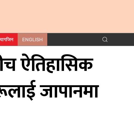
म्यागजिन
ENGLISH
बीच ऐतिहासिक
ीहरूलाई जापानमा
र