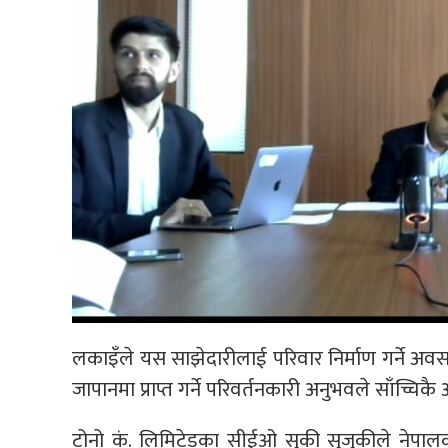
लकाइँले यस साझेदारीलाई परिवार निर्माण गर्ने अवसरक
जापानमा प्राप्त गर्ने परिवर्तनकारी अनुभवले साँच्चिकै अर्
टोनो कं. लिमिटेडका सीईओ सुकी सुजुकीले नेपाल