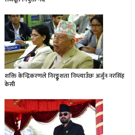
शक्ति केन्द्रिकरणले निरङ्कुशता निम्त्याउँछः अर्जुन नरसिंह
केसी