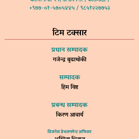
का.म.न.पा. २९, अनामनगर , काठमाडौं ।
+९७७-०१-५७०५४४५ / ९८५१२२७७५३
टिम टक्सार
प्रधान सम्पादक
गजेन्द्र बुढाथोकी
सम्पादक
हिम विष्ट
प्रबन्ध सम्पादक
किरण आचार्य
विजनेस डेभलपमेन्ट अफिसर