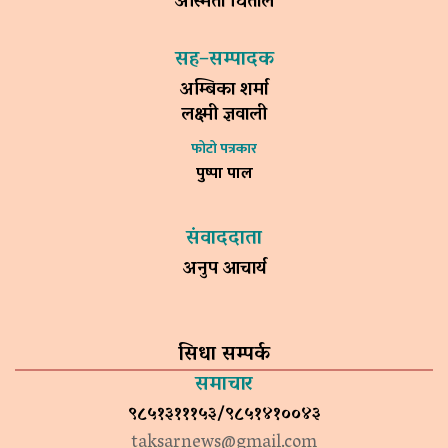
अस्मिता धिताल
सह–सम्पादक
अम्बिका शर्मा
लक्ष्मी ज्ञवाली
फोटो पत्रकार
पुष्पा पाल
संवाददाता
अनुप आचार्य
सिधा सम्पर्क
समाचार
९८५१३१११५३/९८५१४१००४३
taksarnews@gmail.com