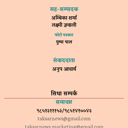
सह–सम्पादक
अम्बिका शर्मा
लक्ष्मी ज्ञवाली
फोटो पत्रकार
पुष्पा पाल
संवाददाता
अनुप आचार्य
सिधा सम्पर्क
समाचार
९८५१३१११५३/९८५१४१००४३
taksarnews@gmail.com
taksarnews.marketing@gmail.com