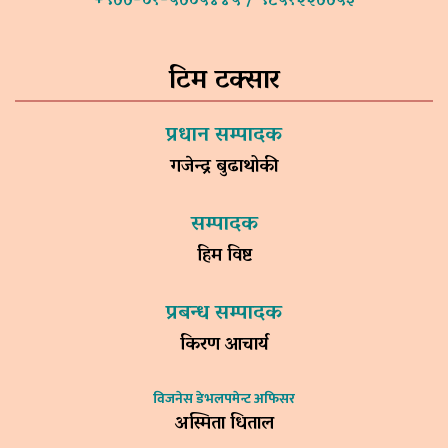
+९७७-०१-५७०५४४५ / ९८५१२२७७५३
टिम टक्सार
प्रधान सम्पादक
गजेन्द्र बुढाथोकी
सम्पादक
हिम विष्ट
प्रबन्ध सम्पादक
किरण आचार्य
विजनेस डेभलपमेन्ट अफिसर
अस्मिता धिताल