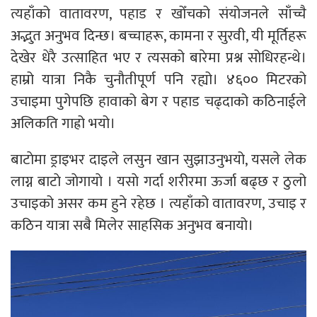
त्यहाँको वातावरण, पहाड र खोँचको संयोजनले साँच्चै
अद्भुत अनुभव दिन्छ। बच्चाहरू, कामना र सुरवी, यी मूर्तिहरू
देखेर धेरै उत्साहित भए र त्यसको बारेमा प्रश्न सोधिरहन्थे।
हाम्रो यात्रा निकै चुनौतीपूर्ण पनि रह्यो। ४६०० मिटरको
उचाइमा पुगेपछि हावाको बेग र पहाड चढ्दाको कठिनाईले
अलिकति गाह्रो भयो।
बाटाेमा ड्राइभर दाइले लसुन खान सुझाउनुभयो, यसले लेक
लाग्न बाटाे जाेगायाे । यसाे गर्दा शरीरमा ऊर्जा बढ्छ र ठुलो
उचाइको असर कम हुने रहेछ । त्यहाँको वातावरण, उचाइ र
कठिन यात्रा सबै मिलेर साहसिक अनुभव बनायो।