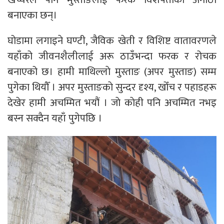
बनाएका छन्।
घोडामा लगाइने घण्टी, जैविक खेती र विशिष्ट वातावरणले
यहाँको जीवनशैलीलाई अरू ठाउँभन्दा फरक र रोचक
बनाएको छ। हामी माथिल्लाे मुस्ताङ (अपर मुस्ताङ) सम्म
पुगेका थियाैँ । अपर मुस्ताङकाे सुन्दर दृश्य, खोँच र पहाडहरू
देखेर हामी अचम्मित भयौं । जाे काेही पनि अचम्मित नभइ
बस्न सक्दैन यहाँ पुगेपछि ।