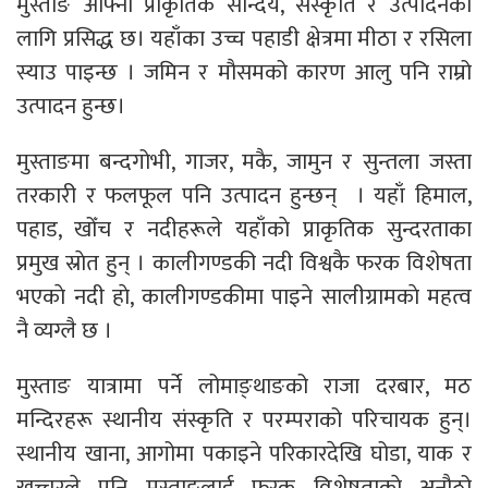
मुस्ताङ आफ्नो प्राकृतिक सौन्दर्य, संस्कृति र उत्पादनका
लागि प्रसिद्ध छ। यहाँका उच्च पहाडी क्षेत्रमा मीठा र रसिला
स्याउ पाइन्छ । जमिन र मौसमको कारण आलु पनि राम्रो
उत्पादन हुन्छ।
मुस्ताङमा बन्दगोभी, गाजर, मकै, जामुन र सुन्तला जस्ता
तरकारी र फलफूल पनि उत्पादन हुन्छन् । यहाँ हिमाल,
पहाड, खोँच र नदीहरूले यहाँकाे प्राकृतिक सुन्दरताका
प्रमुख स्राेत हुन् । कालीगण्डकी नदी विश्वकै फरक विशेषता
भएकाे नदी हाे, कालीगण्डकीमा पाइने सालीग्रामकाे महत्व
नै व्यग्लै छ ।
मुस्ताङ यात्रामा पर्ने लोमाङ्थाङको राजा दरबार, मठ
मन्दिरहरू स्थानीय संस्कृति र परम्पराको परिचायक हुन्।
स्थानीय खाना, आगोमा पकाइने परिकारदेखि घोडा, याक र
खच्चरले पनि मुस्ताङलाई फरक विशेषताकाे अनौठो