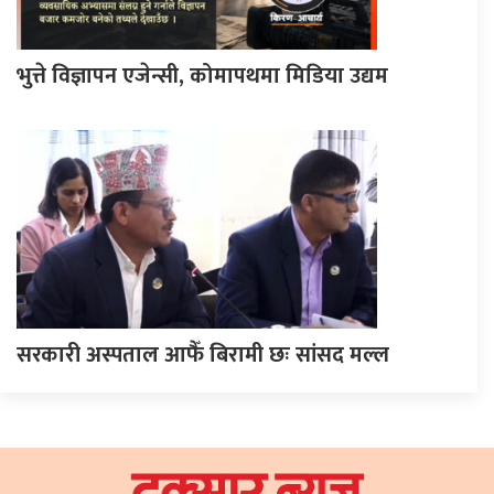
भुत्ते विज्ञापन एजेन्सी, कोमापथमा मिडिया उद्यम
सरकारी अस्पताल आफैँ बिरामी छः सांसद मल्ल