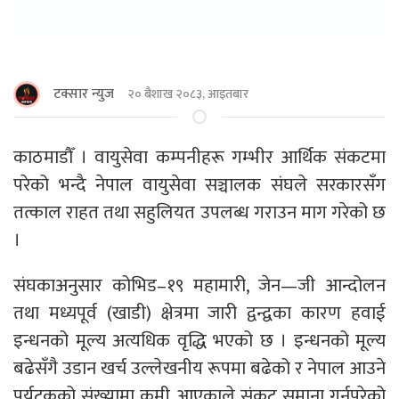
टक्सार न्युज
२० बैशाख २०८३, आइतबार
काठमाडाैँ । वायुसेवा कम्पनीहरू गम्भीर आर्थिक संकटमा
परेको भन्दै नेपाल वायुसेवा सञ्चालक संघले सरकारसँग
तत्काल राहत तथा सहुलियत उपलब्ध गराउन माग गरेको छ
।
संघकाअनुसार कोभिड–१९ महामारी, जेन—जी आन्दोलन
तथा मध्यपूर्व (खाडी) क्षेत्रमा जारी द्वन्द्वका कारण हवाई
इन्धनको मूल्य अत्यधिक वृद्धि भएको छ । इन्धनको मूल्य
बढेसँगै उडान खर्च उल्लेखनीय रूपमा बढेको र नेपाल आउने
पर्यटकको संख्यामा कमी आएकाले संकट समाना गर्नुपरेको