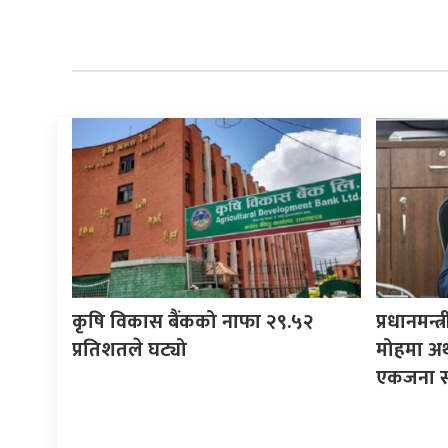
कृषि विकास बैंकको नाफा २९.५२
प्रधानमन्त
प्रतिशतले घट्यो
मोहमा अर्थ
एकजना सल