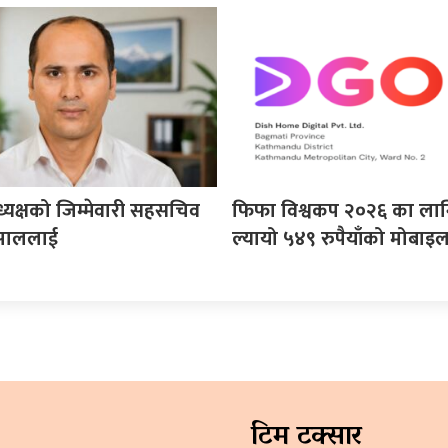
अध्यक्षको जिम्मेवारी सहसचिव
फिफा विश्वकप २०२६ का लाग
्साललाई
ल्यायो ५४९ रुपैयाँको मोबाइ
टिम टक्सार