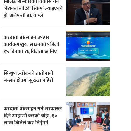
बिलिङ संस्कारको विकास गर्न
‘नेशनल लोटरी स्किम’ ल्याइएकाे
हाेः अर्थमन्त्री डा. वाग्ले
करदाता प्रोत्साहन उपहार
कार्यक्रम शुरुः साउनको पहिलो
१५ दिनका १६ विजेता छानिए
सिन्धुपाल्चोकको तातोपानी
भन्सार क्षेत्रमा सुख्खा पहिरो
करदाता प्रोत्साहन गर्न सरकारले
दिने उपहारमै करको बोझ, १०
लाख जित्नेले कर तिर्नुपर्ने