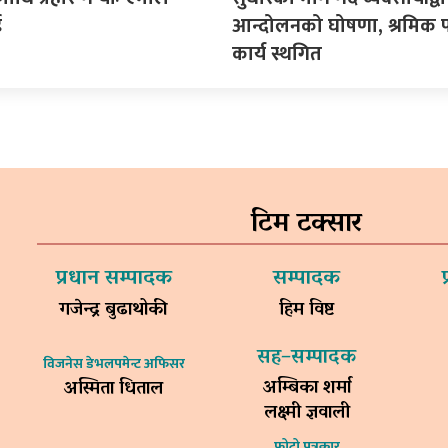
ई
आन्दोलनको घोषणा, श्रमिक प
कार्य स्थगित
टिम टक्सार
प्रधान सम्पादक
सम्पादक
गजेन्द्र बुढाथोकी
हिम विष्ट
सह–सम्पादक
विजनेस डेभलपमेन्ट अफिसर
अम्बिका शर्मा
अस्मिता धिताल
लक्ष्मी ज्ञवाली
फोटो पत्रकार