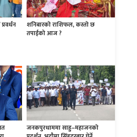
्रवर्धन
शनिबारको राशिफल, कस्तो छ
तपाईको आज ?
िगत
जनकपुरधाममा साहु–महाजनको
रा
प्रदर्शन, भदौमा सिंहदरबार घेर्ने