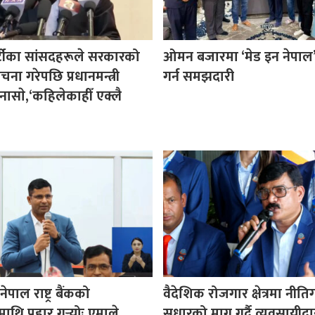
र्टीका सांसदहरूले सरकारको
ओमन बजारमा ‘मेड इन नेपाल’ प
ा गरेपछि प्रधानमन्त्री
गर्न समझदारी
नासाे,‘कहिलेकाहीँ एक्लै
पाल राष्ट्र बैंकको
वैदेशिक रोजगार क्षेत्रमा नीत
माथि प्रहार गर्‍योः एमाले
सुधारको माग गर्दै व्यवसायीद्वा