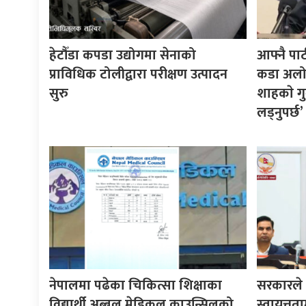
हेटौँडा कपडा उद्योगमा सेनाको
आफ्नै पा
प्राविधिक टोलीद्वारा परीक्षण उत्पादन
कडा अलोचन
सुरु
शाहकाे गु
लड्नुपर्छ’
नेपालमा पढेका चिकित्सा शिक्षाका
सरकारले ने
विद्यार्थी अब्बल,मेडिकल काउन्सिलको
स्वायत्तता