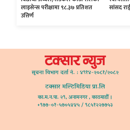
लाइसेन्स परीक्षामा ९८.३७ प्रतिशत
सांसद रा
उत्तिर्ण
सूचना विभाग दर्ता नं. : ४९१४-२०८१/२०८२
टक्सार मल्टिमिडिया प्रा.लि
का.म.न.पा. २९, अनामनगर , काठमाडौं ।
+९७७-०१-५७०५४४५ / ९८५१२२७७५३