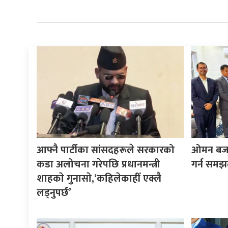
आफ्नै पार्टीका सांसदहरूले सरकारको
ओमन बजारम
कडा अलोचना गरेपछि प्रधानमन्त्री
गर्न समझ
शाहकाे गुनासाे,‘कहिलेकाहीँ एक्लै
लड्नुपर्छ’