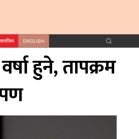
म्यागजिन
ENGLISH
षा हुने, तापक्रम
षेपण