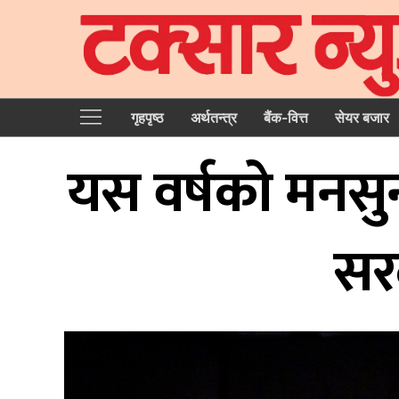
गृहपृष्‍ठ
अर्थतन्त्र
बैंक-वित्त
सेयर बजार
यस वर्षको मनसुन
सरद