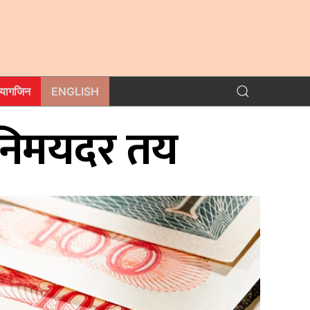
म्यागजिन
ENGLISH
िनिमयदर तय