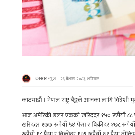
टक्सार न्युज
२६ बैशाख २०८३, शनिबार
काठमाडौँ । नेपाल राष्ट्र बैङ्कले आजका लागि विदेशी 
आज अमेरिकी डलर एकको खरिददर १५० रूपैयाँ ८८ पैसा
खरिददर १७७ रूपैयाँ ५४ पैसा र बिक्रीदर १७८ रूपैय
रूपैयाँ १८ पैसा र बिक्रीदर १०९ रूपैयाँ ६१ पैसा तोक