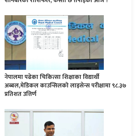
शनिबारको राशिफल, कस्तो छ तपाईको आज ?
नेपालमा पढेका चिकित्सा शिक्षाका विद्यार्थी
अब्बल,मेडिकल काउन्सिलको लाइसेन्स परीक्षामा ९८.३७
प्रतिशत उत्तिर्ण