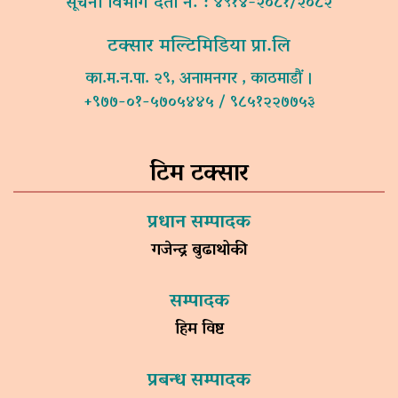
सूचना विभाग दर्ता नं. : ४९१४-२०८१/२०८२
टक्सार मल्टिमिडिया प्रा.लि
का.म.न.पा. २९, अनामनगर , काठमाडौं ।
+९७७-०१-५७०५४४५ / ९८५१२२७७५३
टिम टक्सार
प्रधान सम्पादक
गजेन्द्र बुढाथोकी
सम्पादक
हिम विष्ट
प्रबन्ध सम्पादक