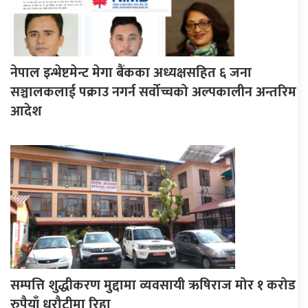
नेपाल इन्भेष्टमेन्ट मेगा बैंकका अध्यक्षसहित ६ जना
सञ्चालकलाई पक्राउ नगर्न सर्वोच्चको अल्पकालीन अन्तरिम
आदेश
सम्पत्ति शुद्धीकरण मुद्दामा व्यवसायी ऋषिराज मोर १ करोड
रुपैयाँ धरौटीमा रिहा