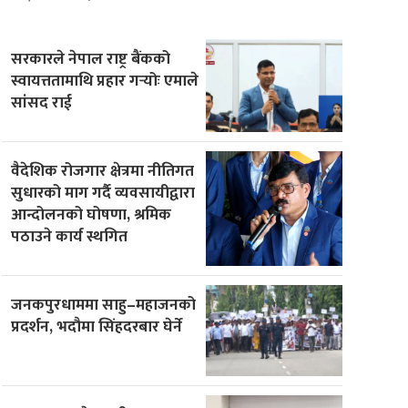
सरकारले नेपाल राष्ट्र बैंकको
स्वायत्ततामाथि प्रहार गर्‍योः एमाले
सांसद राई
वैदेशिक रोजगार क्षेत्रमा नीतिगत
सुधारको माग गर्दै व्यवसायीद्वारा
आन्दोलनको घोषणा, श्रमिक
पठाउने कार्य स्थगित
जनकपुरधाममा साहु–महाजनको
प्रदर्शन, भदौमा सिंहदरबार घेर्ने