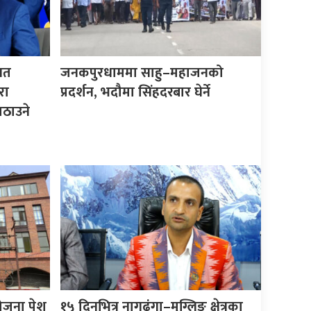
िगत
जनकपुरधाममा साहु–महाजनको
रा
प्रदर्शन, भदौमा सिंहदरबार घेर्ने
ठाउने
योजना पेश
१५ दिनभित्र नागढुंगा–मुग्लिङ क्षेत्रका