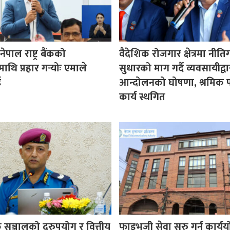
पाल राष्ट्र बैंकको
वैदेशिक रोजगार क्षेत्रमा नीत
माथि प्रहार गर्‍योः एमाले
सुधारको माग गर्दै व्यवसायीद्वा
ई
आन्दोलनको घोषणा, श्रमिक प
कार्य स्थगित
सञ्जालको दुरुपयोग र वित्तीय
फाइभजी सेवा सुरु गर्न कार्य