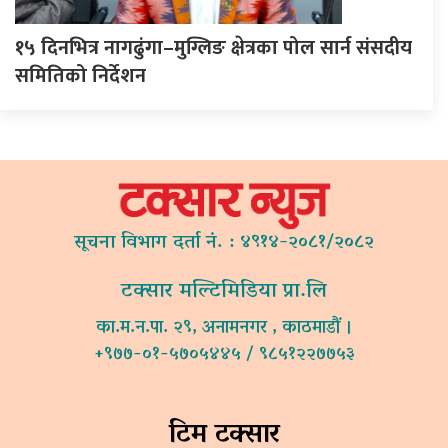
१५ दिनभित्र नागढुंगा–मुग्लिङ क्षेत्रका पोल सार्न संसदीय
समितिको निर्देशन
सूचना विभाग दर्ता नं. : ४९१४-२०८१/२०८२
टक्सार मल्टिमिडिया प्रा.लि
का.म.न.पा. २९, अनामनगर , काठमाडौं ।
+९७७-०१-५७०५४४५ / ९८५१२२७७५३
टिम टक्सार