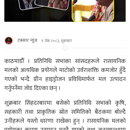
टक्सार न्युज
१ जेष्ठ २०८३, शुक्रबार
काठमाडाैँ । प्रतिनिधि सभाका सांसदहरूले रासायनिक
मलको अत्यधिक प्रयोगले माटोको उर्वराशक्ति कमजोर हुँदै
गएको भन्दै ग्रीन हाइड्रोजन प्रविधिमार्फत मल उत्पादन
गर्नुपर्नेमा जोड दिएका छन् ।
शुक्रबार सिंहदरबारमा बसेको प्रतिनिधि सभाको कृषि,
सहकारी तथा प्राकृतिक स्रोत समितिको बैठकमा बोल्दै
उनीहरूले यस्तो धारणा राखेका हुन् । रासायनिक मलको
प्रयोगका कारण उत्पादन घट्दै गएको तथा जनस्वास्थ्यमा