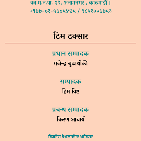
का.म.न.पा. २९, अनामनगर , काठमाडौं ।
+९७७-०१-५७०५४४५ / ९८५१२२७७५३
टिम टक्सार
प्रधान सम्पादक
गजेन्द्र बुढाथोकी
सम्पादक
हिम विष्ट
प्रबन्ध सम्पादक
किरण आचार्य
विजनेस डेभलपमेन्ट अफिसर