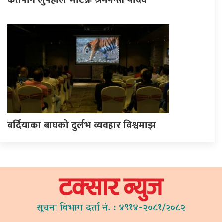
कतैपनि लुपहोल भेटिन्नः श्रममन्त्री यादव
बर्दियाका बाघको दुर्लभ व्यवहार विश्वमाझ
सूचना विभाग दर्ता नं. : ४९१४-२०८१/२०८२