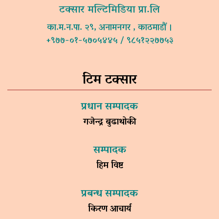
टक्सार मल्टिमिडिया प्रा.लि
का.म.न.पा. २९, अनामनगर , काठमाडौं ।
+९७७-०१-५७०५४४५ / ९८५१२२७७५३
टिम टक्सार
प्रधान सम्पादक
गजेन्द्र बुढाथोकी
सम्पादक
हिम विष्ट
प्रबन्ध सम्पादक
किरण आचार्य