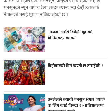
काठमाडौँ । हाल देशभर मनसुनी वायुको प्रभाव रहेको र हाल
मनसुनको न्यून चापीय रेखा सरदर स्थानभन्दा केही उत्तरतर्फ
नेपालको तराई भूभाग नजिक रहेको छ ।
आजका लागि विदेशी मुद्राको
विनिमयदर कायम
विहीबारको दिन कस्ताे छ तपाईको ?
एनसेलले ल्यायो मनसुन अफर: प्याक
वा सिम कार्ड किन्दा २० प्रतिशतसम्म