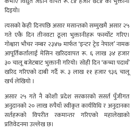
केभीए विद्युत जडान वापत रू. ८४ हजार ७८४ को भुक्तानी
दिइयो।
त्यसको केही दिनपछि असार मसान्तको सम्मुखमै असार २५
गते एकै दिन तीनवटा ठूला भुक्तानीहरू फर्स्योट गरिए।
गोश्वारा भौचर नम्बर २३४७ मार्फत ‘इन्टर ट्रेड नेपाल’ नामक
आपूर्तिकर्तालाई मेसिन खरिदवापत रू. ६ लाख ३४ हजार
३० चालू बजेटबाट भुक्तानी गरियो। सोही दिन ‘कच्चा पदार्थ’
खरिद गरिएको दाबी गर्दै रू. ३ लाख ११ हजार ९३६ चालू
खर्च लेखियो ।
असार २५ गते नै कोशी प्रदेश सरकारको ससर्त पुँजीगत
अनुदानको २० लाख रुपैयाँ स्वीकृत कार्यविधि र अनुदानका
सर्तहरूको विपरीत रकमान्तर गरिएको महालेखाको
प्रतिवेदनमा उल्लेख छ।