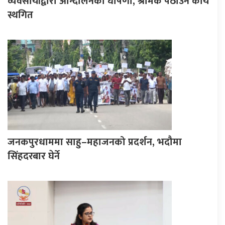
व्यवसायीद्वारा आन्दोलनको घोषणा, श्रमिक पठाउने कार्य
स्थगित
जनकपुरधाममा साहु–महाजनको प्रदर्शन, भदौमा
सिंहदरबार घेर्ने