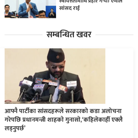
स्वायत्ततामाथि प्रहार गर्‍योः एमाले
सांसद राई
सम्बन्धित खवर
आफ्नै पार्टीका सांसदहरूले सरकारको कडा अलोचना
गरेपछि प्रधानमन्त्री शाहकाे गुनासाे,‘कहिलेकाहीँ एक्लै
लड्नुपर्छ’