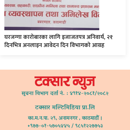
घरजग्गा कारोबारका लागि इजाजतपत्र अनिवार्य, २१
दिनभित्र अनलाइन आवेदन दिन विभागको आग्रह
सूचना विभाग दर्ता नं. : ४९१४-२०८१/२०८२
टक्सार मल्टिमिडिया प्रा.लि
का.म.न.पा. २९, अनामनगर , काठमाडौं ।
+९७७-०१-५७०५४४५ / ९८५१२२७७५३