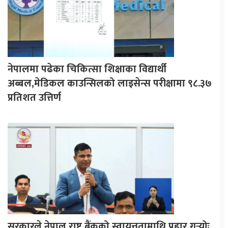
नेपालमा पढेका चिकित्सा शिक्षाका विद्यार्थी
अब्बल,मेडिकल काउन्सिलको लाइसेन्स परीक्षामा ९८.३७
प्रतिशत उत्तिर्ण
सरकारले नेपाल राष्ट्र बैंकको स्वायत्ततामाथि प्रहार गर्‍योः