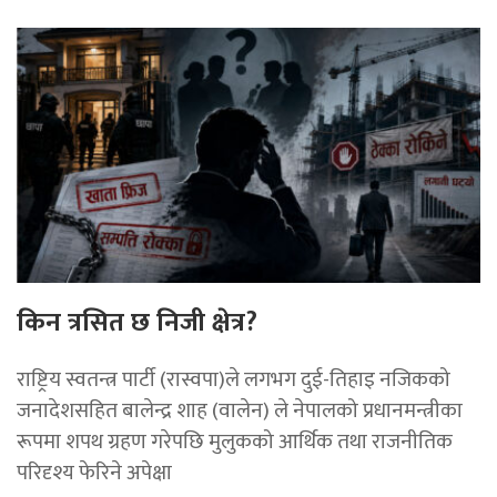
किन त्रसित छ निजी क्षेत्र?
राष्ट्रिय स्वतन्त्र पार्टी (रास्वपा)ले लगभग दुई-तिहाइ नजिकको
जनादेशसहित बालेन्द्र शाह (वालेन) ले नेपालको प्रधानमन्त्रीका
रूपमा शपथ ग्रहण गरेपछि मुलुकको आर्थिक तथा राजनीतिक
परिदृश्य फेरिने अपेक्षा