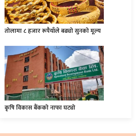
तोलामा ८ हजार रूपैयाँले बढ्यो सुनको मूल्य
कृषि विकास बैंकको नाफा घट्यो