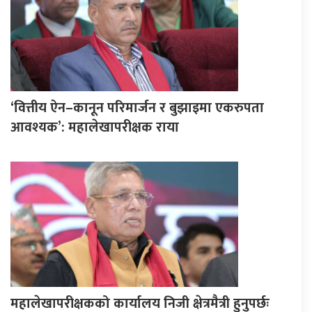
‘वित्तीय ऐन–कानून परिमार्जन र बुझाइमा एकरुपता
आवश्यक’: महालेखापरीक्षक राया
महालेखापरीक्षकको कार्यालय निजी क्षेत्रमैत्री हुनुपर्छः