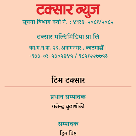
सूचना विभाग दर्ता नं. : ४९१४-२०८१/२०८२
टक्सार मल्टिमिडिया प्रा.लि
का.म.न.पा. २९, अनामनगर , काठमाडौं ।
+९७७-०१-५७०५४४५ / ९८५१२२७७५३
टिम टक्सार
प्रधान सम्पादक
गजेन्द्र बुढाथोकी
सम्पादक
हिम विष्ट