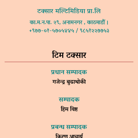
टक्सार मल्टिमिडिया प्रा.लि
का.म.न.पा. २९, अनामनगर , काठमाडौं ।
+९७७-०१-५७०५४४५ / ९८५१२२७७५३
टिम टक्सार
प्रधान सम्पादक
गजेन्द्र बुढाथोकी
सम्पादक
हिम विष्ट
प्रबन्ध सम्पादक
किरण आचार्य