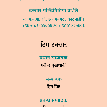
टक्सार मल्टिमिडिया प्रा.लि
का.म.न.पा. २९, अनामनगर , काठमाडौं ।
+९७७-०१-५७०५४४५ / ९८५१२२७७५३
टिम टक्सार
प्रधान सम्पादक
गजेन्द्र बुढाथोकी
सम्पादक
हिम विष्ट
प्रबन्ध सम्पादक