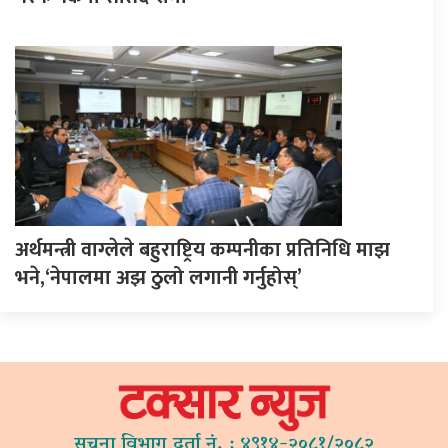
अर्थमन्त्री वाग्लेले बहुराष्ट्रिय कम्पनीका प्रतिनिधि माझ
भने,‘नेपालमा अझ ठुलो लगानी गर्नुहोस्’
सूचना विभाग दर्ता नं. : ४९१४-२०८१/२०८२