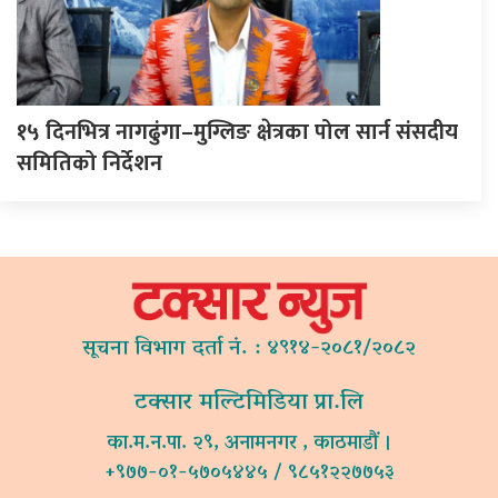
१५ दिनभित्र नागढुंगा–मुग्लिङ क्षेत्रका पोल सार्न संसदीय
समितिको निर्देशन
सूचना विभाग दर्ता नं. : ४९१४-२०८१/२०८२
टक्सार मल्टिमिडिया प्रा.लि
का.म.न.पा. २९, अनामनगर , काठमाडौं ।
+९७७-०१-५७०५४४५ / ९८५१२२७७५३