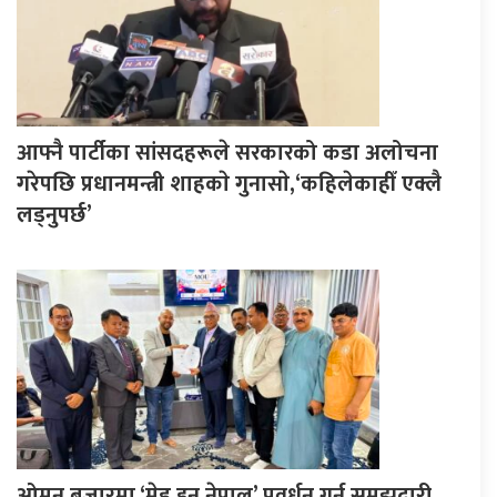
आफ्नै पार्टीका सांसदहरूले सरकारको कडा अलोचना
गरेपछि प्रधानमन्त्री शाहकाे गुनासाे,‘कहिलेकाहीँ एक्लै
लड्नुपर्छ’
ओमन बजारमा ‘मेड इन नेपाल’ प्रवर्धन गर्न समझदारी