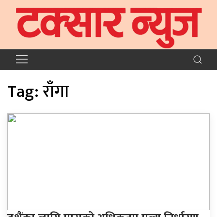
Tag:
राँगा