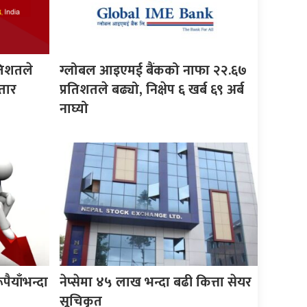
रतिशतले
ग्लोबल आइएमई बैंकको नाफा २२.६७
्तार
प्रतिशतले बढ्यो, निक्षेप ६ खर्ब ६९ अर्ब
नाघ्यो
ूपैयाँभन्दा
नेप्सेमा ४५ लाख भन्दा बढी कित्ता सेयर
सूचिकृत