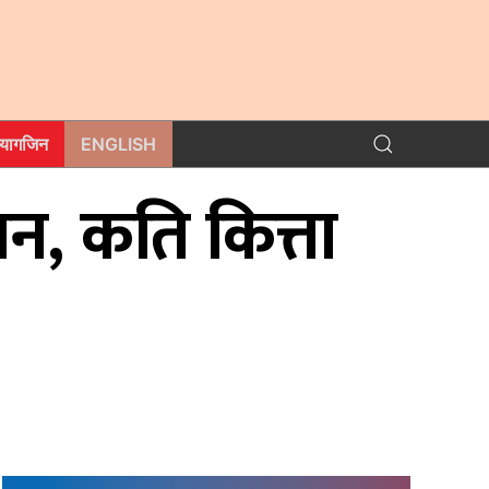
म्यागजिन
ENGLISH
न, कति कित्ता