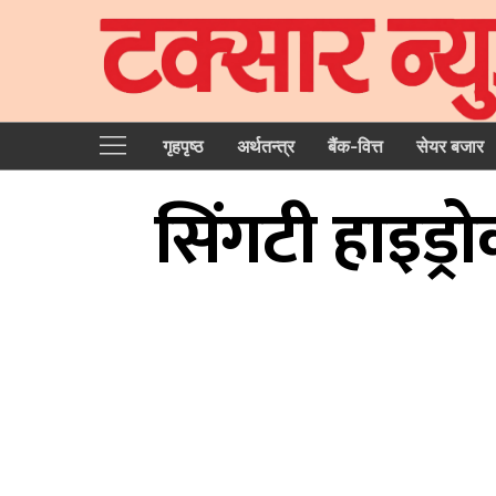
गृहपृष्‍ठ
अर्थतन्त्र
बैंक-वित्त
सेयर बजार
सिंगटी हाइड्