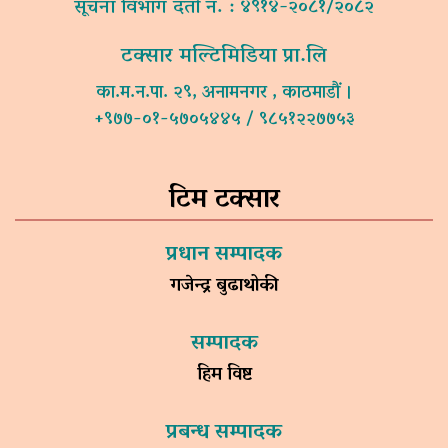
सूचना विभाग दर्ता नं. : ४९१४-२०८१/२०८२
टक्सार मल्टिमिडिया प्रा.लि
का.म.न.पा. २९, अनामनगर , काठमाडौं ।
+९७७-०१-५७०५४४५ / ९८५१२२७७५३
टिम टक्सार
प्रधान सम्पादक
गजेन्द्र बुढाथोकी
सम्पादक
हिम विष्ट
प्रबन्ध सम्पादक