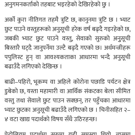
अनुगमनकर्ताको तहबाट भइरहेको देखिरहेको छु ।
अर्को कुरा नीतिगत तहमै त्रुटि छ, कानुनमा त्रुटि छ । भ्याट
छुट पाउने वस्तुहरूको अनुसूची हरेक वर्ष बढ्दै गइरहेको छ,
जबकी भ्याट छुट पाउने वस्तु, सेवाको सुरुको अनुुसूची
बिस्तारै घट्दै जानुपर्नेमा उल्टै बढ्दै गएको छ। अर्थमन्त्रीहरू
पपुलिस्ट हुन् वा आवश्यकताका आधारमा भन्दै अनुसूची
बढाउँदै लगिएको देखिन्छ ।
बाढी–पहिरो, भूकम्प वा अहिले कोरोना पछाडि पर्यटन क्षेत्र
डुबेको छ, यस्ता महामारी वा आर्थिक संकटका बेला सीमित
वस्तु तथा सेवाले छुट पाउन सक्छन्, तर पहुँचका आधारमा
भ्याट छुटका अनुसूची बढाउँदै लगिएको छ । चिनीसहित २–
४ वटा खाद्य पदार्थको विषय सँधै उठिरहन्छ।
पेट्रोलियम पदार्थमा सुरुमा यही समस्या थियो, त्यसमा