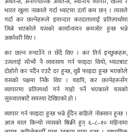
अर्थतन्त्र, अनौपचारिक अर्थतन्त्र, स्थानीय व्यापार, खासा र
भारत खुला नाकाले गर्दा भ्याटमा दर्ता कम छन् । त्यसले
गर्दा कर छल्नेहरूले इमान्दार करदातालाई प्रतिस्पर्धामा
जित्ने भएकोले यसको कार्यान्वयन कमजोर हुन्छ भन्ने
अर्काथरी थिए ।
कर छल्न रुचाउँने त छँदै थिए । कर तिर्न इच्छुकहरू,
उसलाई साँच्चै नै व्यवसाय गर्न फाइदा थियो, भ्याटबाट
दोहोरो कर पर्दैन एउटै दर हुन्छ, थुप्रै फाइदा हुन्छ भएकोले
यसको पक्षमा निकै थिए । यद्यपि, कर छल्नेहरूसँग
व्यापारमा प्रतिस्पर्धा गर्न गाह्रो पर्ने भएकाले यसको
सुरुवातबाटै समस्या देखिएको हो ।
व्यापार गर्न फाइदा हुन्छ भन्ने हुँदैन कहिले नोक्सान हुन्छ ।
आज माल किन्यो त्यसको बिक्री हुन् ६–८–१० महिनामा
लाग्छ, कहिलेकाहीँ माल स्टकमा घाटा हुन्छ । स्वभाविक