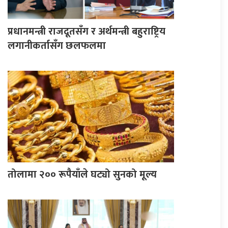
प्रधानमन्त्री राजदूतसँग र अर्थमन्त्री बहुराष्ट्रिय
लगानीकर्तासँग छलफलमा
तोलामा २०० रूपैयाँले घट्यो सुनको मूल्य