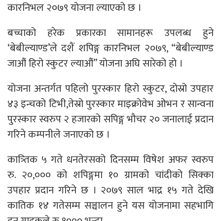
कारनिभल २०७९ योजना ल्याएको छ ।
बच्चाको हरेक प्रकारका सामानहरू उपलब्ध हुने
‘बेबील्याण्ड’ले दशैं शपिङ्ग कारनिभल २०७९, “बेबील्याण्ड
जाऔं हिरो स्कुटर ल्याऔं” योजना अघि सारेको हो ।
योजना अन्तर्गत पहिलो पुरस्कार हिरो स्कुटर, दोस्रो उपहार
४३ इन्चको टिभी,तेस्रो पुरस्कार माइक्रोवेभ ओभन र सान्वना
पुरस्कार स्वरुप २ हजारको सपिङ्ग भौचर २० जनालाई प्रदान
गरिने कम्पनीले जनाएको छ ।
कात्र्तिक ५ गते धनतेरसको दिनसम्म विषेश अफर स्वरुप
रु. २०,००० को शपिङ्गमा १० ग्रामको चांदीको सिक्का
उपहार प्रदान गरिने छ । २०७९ साल भाद्र १५ गते देखि
कातिक १४ गतेसम्म सञ्चालन हुने यस योजनामा सहभागि
हुन ग्राहकले रु.१००० भन्दा