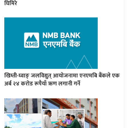
घिमिरे
खिम्ती-घ्वाङ् जलविद्युत् आयाेजनामा एनएमबि बैंकले एक
अर्ब २४ करोड रूपैयाँ ऋण लगानी गर्ने