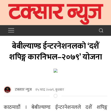
बेबील्याण्ड ईन्टरनेशनलकाे ‘दशैं
शपिङ्ग कारनिभल–२०७९’ योजना
टक्सार न्युज
१५ भाद्र २०७९, बुधबार
काठमाडौं । बेबील्याण्ड ईन्टरनेशनलले दशैं शपिङ्ग