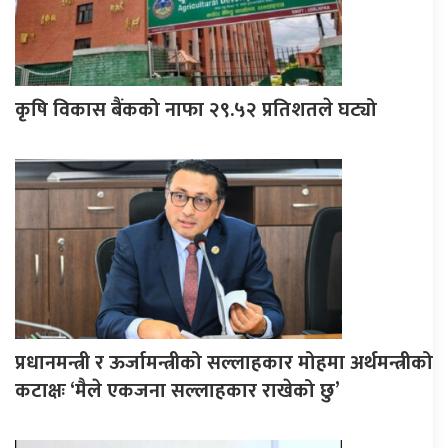
कृषि विकास बैंकको नाफा २९.५२ प्रतिशतले घट्यो
प्रधानमन्त्री र ऊर्जामन्त्रीको सल्लाहकार मोहमा अर्थमन्त्रीको
कटाक्षः ‘मैले एकजना सल्लाहकार राखेको छु’