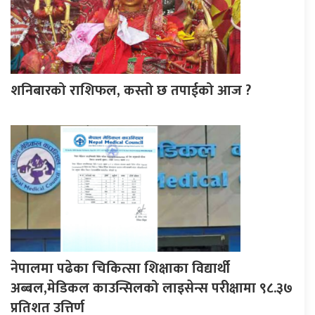
शनिबारको राशिफल, कस्तो छ तपाईको आज ?
नेपालमा पढेका चिकित्सा शिक्षाका विद्यार्थी
अब्बल,मेडिकल काउन्सिलको लाइसेन्स परीक्षामा ९८.३७
प्रतिशत उत्तिर्ण