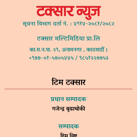
सूचना विभाग दर्ता नं. : ४९१४-२०८१/२०८२
टक्सार मल्टिमिडिया प्रा.लि
का.म.न.पा. २९, अनामनगर , काठमाडौं ।
+९७७-०१-५७०५४४५ / ९८५१२२७७५३
टिम टक्सार
प्रधान सम्पादक
गजेन्द्र बुढाथोकी
सम्पादक
हिम विष्ट