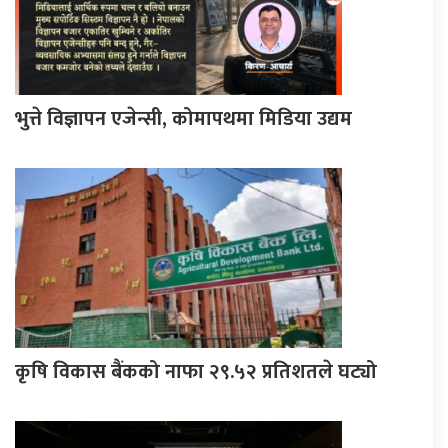
भुत्ते विज्ञापन एजेन्सी, कोमापथमा मिडिया उद्यम
कृषि विकास बैंकको नाफा २९.५२ प्रतिशतले घट्यो