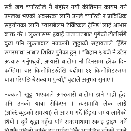
सबै खर्च च्यारिटीले नै बेहोरेर नयाँ कीर्तिमान कायम गर्न
उपलब्ध भएको अवसरका लागि उनले च्यारिटी र प्राविधिक
सहयोगका लागि ‘प्याराबेलम टेक्टिकल ट्रेनिङ’ लाई आभार
व्यक्त गरे । लुक्लासम्म हवाई यातायातबाट पुगेको टोलीसँगै
बुढा पनि लुक्लाबाट नक्कली खुट्टाको सहायताले हिँडेरै
सगरमाथा आधार शिविर पुगेका हुन् । “बिहान ५ बजे नै उठेर
अभ्यास गर्नुपथ्र्यो, अप्यारो बाटोमा नौ दिनसम्म हरेक दिन
कम्तिमा चार किलोमिटरदेखि बढीमा ११ किलोमिटरसम्म
यात्रा गरेपछि बेसक्याम पुग्यौं,” बुढाले अनुुभव सुनाए ।
नक्कली खुट्टा भएकाले अफ्ठ्यारो बाटोमा झनै गाह्रो हुँदा
पनि उनको यात्रा रोकिएन । त्यसमाथि लेक लाग्ने
(अल्टिच्युडको समस्या) ले आराम गर्दै हिँड्दा समय लागेको
थियो । दुवै खुट्टा नहुँदा पनि सगरमाथामा स्काइ ड्राइभ गर्ने
विश्वकै पहिलो व्यक्ति हुन पाउँदा निकै आनन्दित बनेको उनले