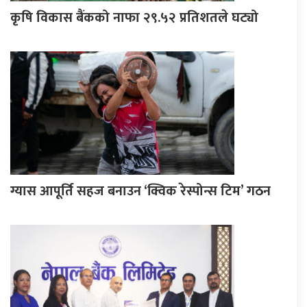
कृषि विकास बैंकको नाफा २९.५२ प्रतिशतले घट्यो
ग्यास आपूर्ति सहज बनाउन ‘क्विक रेस्पोन्स टिम’ गठन