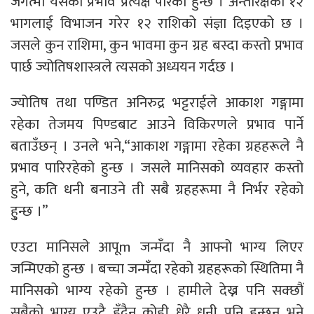
जगत्मा यसको प्रभाव प्रत्यक्ष पारेको हुन्छ । अन्तरिक्षको १२
भागलाई विभाजन गरेर १२ राशिको संज्ञा दिइएको छ ।
जसले कुन राशिमा, कुन भावमा कुन ग्रह बस्दा कस्तो प्रभाव
पार्छ ज्योतिषशास्त्रले त्यसको अध्ययन गर्दछ ।
ज्योतिष तथा पण्डित अनिरुद्र भट्टराईले आकाश गङ्गामा
रहेका तेजमय पिण्डबाट आउने विकिरणले प्रभाव पार्ने
बताउँछन् । उनले भने,“आकाश गङ्गामा रहेका ग्रहहरूले नै
प्रभाव पारिरहेको हुन्छ । जसले मानिसको व्यवहार कस्तो
हुने, कति धनी बनाउने ती सबै ग्रहहरूमा नै निर्भर रहेको
हु्न्छ ।”
एउटा मानिसले आपूm जन्मँदा नै आफ्नो भाग्य लिएर
जन्मिएको हुन्छ । बच्चा जन्मँदा रहेको ग्रहहरूको स्थितिमा नै
मानिसको भाग्य रहेको हुन्छ । हामीले देख्न पनि सक्छौं
सबैको भाग्य एउटै हुँदैन कोही धेरै धनी पनि हुन्छन् भने