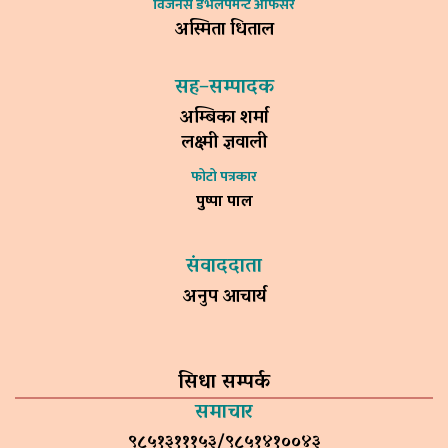
विजनेस डेभलपमेन्ट अफिसर
अस्मिता धिताल
सह–सम्पादक
अम्बिका शर्मा
लक्ष्मी ज्ञवाली
फोटो पत्रकार
पुष्पा पाल
संवाददाता
अनुप आचार्य
सिधा सम्पर्क
समाचार
९८५१३१११५३/९८५१४१००४३