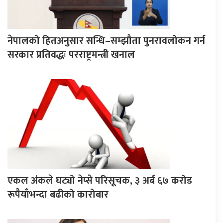
नेपालको हितअनुसार सन्धि–सम्झौता पुनरावलोकन गर्न
सरकार प्रतिवद्धः परराष्ट्रमन्त्री खनाल
एकल अंकले घट्यो नेप्से परिसूचक, ३ अर्ब ६७ करोड
रूपैयाँभन्दा बढीको कारोबार