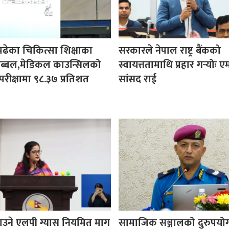
पढेका चिकित्सा शिक्षाका
सरकारले नेपाल राष्ट्र बैंकको
ी अब्बल,मेडिकल काउन्सिलको
स्वायत्ततामाथि प्रहार गर्‍योः ए
परीक्षामा ९८.३७ प्रतिशत
सांसद राई
उने एलपी ग्यास नियमित माग
सामाजिक सञ्जालको दुरुपयोग 