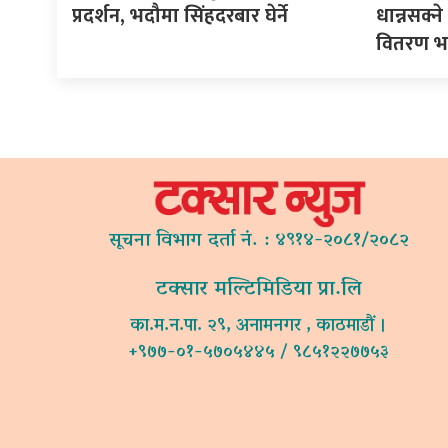
प्रदर्शन, भदौमा सिंहदरबार घेर्ने
धान्नसक्
वितरण भ
सूचना विभाग दर्ता नं. : ४९१४-२०८१/२०८२
टक्सार मल्टिमिडिया प्रा.लि
का.म.न.पा. २९, अनामनगर , काठमाडौं ।
+९७७-०१-५७०५४४५ / ९८५१२२७७५३