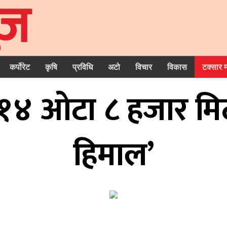
कर्पोरेट
कृषि
प्रविधि
अटो
विचार
विकास
टक्सार 
् १४ ओटा ८ हजार मिट
हिमाल’