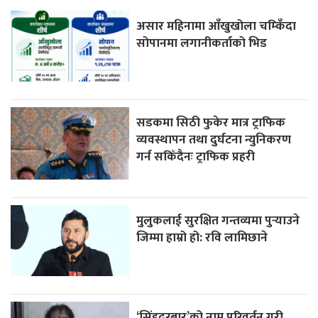
असार महिनामा आँखुखोला चम्किँदा
सोपानमा लगानीकर्ताको भिड
सडकमा सिठी फुकेर मात्र ट्राफिक
व्यवस्थापन तथा दुर्घटना न्युनिकरण
गर्न सकिँदैनः ट्राफिक प्रहरी
मुलुकलाई सुरक्षित गन्तव्यमा पुर्‍याउने
जिम्मा हाम्रो हो: रवि लामिछाने
‘सिंहदरबार’को नाम परिवर्तन गरी