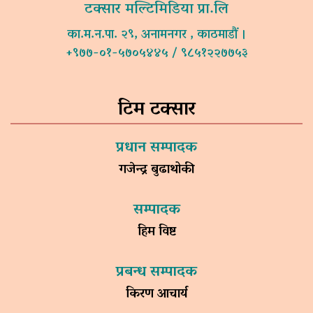
टक्सार मल्टिमिडिया प्रा.लि
का.म.न.पा. २९, अनामनगर , काठमाडौं ।
+९७७-०१-५७०५४४५ / ९८५१२२७७५३
टिम टक्सार
प्रधान सम्पादक
गजेन्द्र बुढाथोकी
सम्पादक
हिम विष्ट
प्रबन्ध सम्पादक
किरण आचार्य