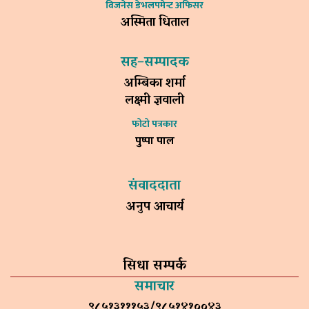
विजनेस डेभलपमेन्ट अफिसर
अस्मिता धिताल
सह–सम्पादक
अम्बिका शर्मा
लक्ष्मी ज्ञवाली
फोटो पत्रकार
पुष्पा पाल
संवाददाता
अनुप आचार्य
सिधा सम्पर्क
समाचार
९८५१३१११५३/९८५१४१००४३