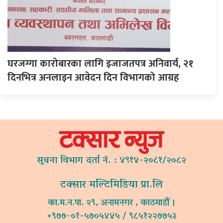
घरजग्गा कारोबारका लागि इजाजतपत्र अनिवार्य, २१
दिनभित्र अनलाइन आवेदन दिन विभागको आग्रह
सूचना विभाग दर्ता नं. : ४९१४-२०८१/२०८२
टक्सार मल्टिमिडिया प्रा.लि
का.म.न.पा. २९, अनामनगर , काठमाडौं ।
+९७७-०१-५७०५४४५ / ९८५१२२७७५३