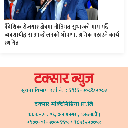
वैदेशिक रोजगार क्षेत्रमा नीतिगत सुधारको माग गर्दै
व्यवसायीद्वारा आन्दोलनको घोषणा, श्रमिक पठाउने कार्य
स्थगित
सूचना विभाग दर्ता नं. : ४९१४-२०८१/२०८२
टक्सार मल्टिमिडिया प्रा.लि
का.म.न.पा. २९, अनामनगर , काठमाडौं ।
+९७७-०१-५७०५४४५ / ९८५१२२७७५३