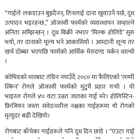
“गाईले लकडाउन बुझ्दैनन्, तिनलाई दाना खुवाउनै पर्छ, दूध
उत्पादन भइरहन्छ,” ओजस्वी फार्मको व्यवस्थापन सम्हाल्ने
अनिता सम्झिन्छन् । दूध बिक्री नभएर ‘मिल्क होलिडे’ सुरु
भयो, तर दानाको मूल्य भने आकासियो । आम्दानी शून्य तर
खर्च दोब्बर भएपछि फार्मको आर्थिक मेरुदण्ड चर्कन थाल्यो
।
कोभिडको मारबाट तंग्रिन नपाउँदै २०८० मा फैलिएको ‘लम्पी
स्किन’ रोगले ओजस्वी फार्मको मुटुमै प्रहार गर्‍यो । यो
भाइरल रोगले ४० वटा उन्नत जातका गाई मरे। होलिस्टिन-
फ्रिजियन जस्ता संवेदनशील नश्लका गाईहरूमा यो रोगको
मृत्युदर बढी देखियो।
रोगबाट बाँचेका गाईहरूले पनि दूध दिन छाडे । “एउटा गाई