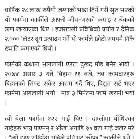
वार्षिक २८ लाख रुपैयाँ जग्गाको भाडा तिर्ने गरी सुरु भएको
यो फार्ममा कार्कीले आफ्नो जीवनभरको कमाइ र बैंकको
ऋण खन्याएका थिए । इजरायली प्रविधिको प्रयोग र दैनिक
२,००० लिटर दूध उत्पादन गर्ने यो फार्मले छोटो समयमै निकै
ख्याति कमाएको थियो ।
फार्मको कथामा आगलागी एउटा दुखद मोड बनेर आयो ।
२०७४ असार ३ गते बिहान ११ बजे, जब कामदारहरू
बिहानको सिफ्ट सकेर आराम गर्दै थिए, विद्युत सर्ट भएर
फार्ममा आगलागी भयो । मात्र ३ मिनेटमा फार्म खरानी भयो
।
त्यो बेला फार्ममा १२२ गाई थिए । दाम्लोमा बाँधिएका
गाईहरू भाग्न पाएनन् र आँखा अगाडि ९७ वटा गाई जलेर मरे
। “त्यो दृश्य सम्झिँदा अहिले पनि मुटु काँप्छ,” कार्कीले भने ।