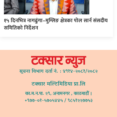
१५ दिनभित्र नागढुंगा–मुग्लिङ क्षेत्रका पोल सार्न संसदीय
समितिको निर्देशन
सूचना विभाग दर्ता नं. : ४९१४-२०८१/२०८२
टक्सार मल्टिमिडिया प्रा.लि
का.म.न.पा. २९, अनामनगर , काठमाडौं ।
+९७७-०१-५७०५४४५ / ९८५१२२७७५३