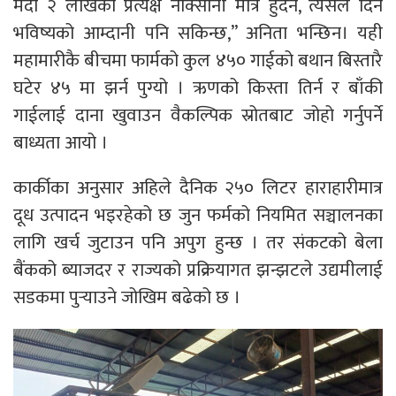
मर्दा २ लाखको प्रत्यक्ष नोक्सानी मात्र हुँदैन, त्यसले दिने
भविष्यको आम्दानी पनि सकिन्छ,” अनिता भन्छिन। यही
महामारीकै बीचमा फार्मको कुल ४५० गाईको बथान बिस्तारै
घटेर ४५ मा झर्न पुग्यो । ऋणको किस्ता तिर्न र बाँकी
गाईलाई दाना खुवाउन वैकल्पिक स्रोतबाट जोहो गर्नुपर्ने
बाध्यता आयो ।
कार्कीका अनुसार अहिले दैनिक २५० लिटर हाराहारीमात्र
दूध उत्पादन भइरहेको छ जुन फर्मको नियमित सञ्चालनका
लागि खर्च जुटाउन पनि अपुग हुन्छ । तर संकटको बेला
बैंकको ब्याजदर र राज्यको प्रक्रियागत झन्झटले उद्यमीलाई
सडकमा पुर्‍याउने जोखिम बढेको छ ।