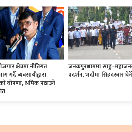
ोजगार क्षेत्रमा नीतिगत
जनकपुरधाममा साहु–महाजन
ग गर्दै व्यवसायीद्वारा
प्रदर्शन, भदौमा सिंहदरबार घेर्ने
ो घोषणा, श्रमिक पठाउने
गित