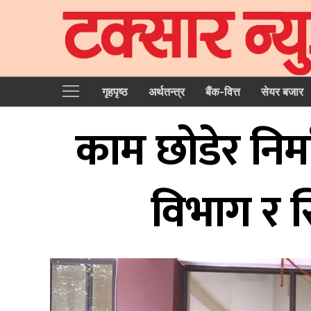
गृहपृष्‍ठ
अर्थतन्त्र
बैंक-वित्त
सेयर बजार
काम छोडेर निर
विभाग र स