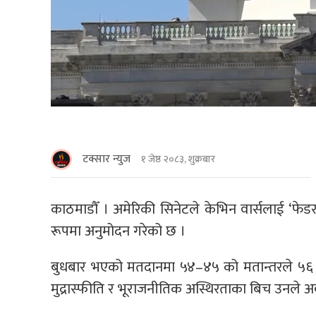
टक्सार न्युज
१ जेष्ठ २०८३, शुक्रबार
काठमाडाैँ । अमेरिकी सिनेटले केभिन वार्सलाई ‘फेडर
रूपमा अनुमोदन गरेको छ ।
बुधबार भएको मतदानमा ५४–४५ को मतान्तरले ५६ व
मुद्रास्फीति र भूराजनीतिक अस्थिरताका बिच उनले अब अम