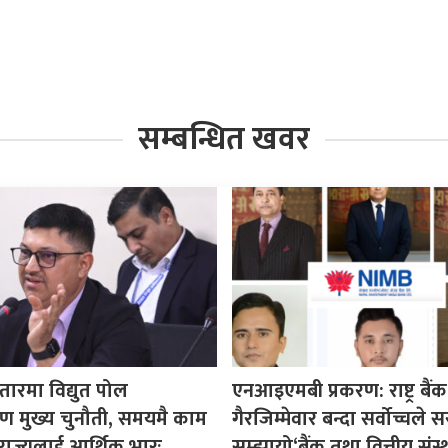
सम्बन्धित खवर
ारमा विद्युत पोल
एनआइएमबी प्रकरण: राष्ट्र बैंक
रण मुख्य चुनौती, समयमै काम
गैरजिम्मेवार बन्दा सर्वोच्चले
राज्यलाई आर्थिक भारः
सम्झायो‘बैंक तथा वित्तीय संस्थ