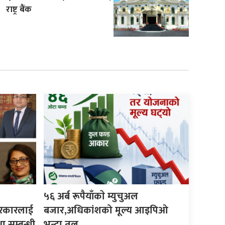
राष्ट्र बैंक
५६ अर्ब रूपैयाँकाे म्युचुअल
 सरकारलाई
बजार,अधिकांशको मूल्य आइपिओ
ा सम्बन्धी
भन्दा तल