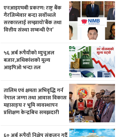
एनआइएमबी प्रकरण: राष्ट्र बैंक
गैरजिम्मेवार बन्दा सर्वोच्चले
सरकारलाई सम्झायो‘बैंक तथा
वित्तीय संस्था सम्बन्धी ऐन’
५६ अर्ब रूपैयाँकाे म्युचुअल
बजार,अधिकांशको मूल्य
आइपिओ भन्दा तल
तालिम एवं क्षमता अभिवृद्धि गर्न
नेपाल जग्गा तथा आवास विकास
महासङ्घ र भूमि व्यवस्थापन
प्रशिक्षण केन्द्रबिच समझदारी
६० अर्ब रूपैयाँ निक्षेप संकलन गर्दै