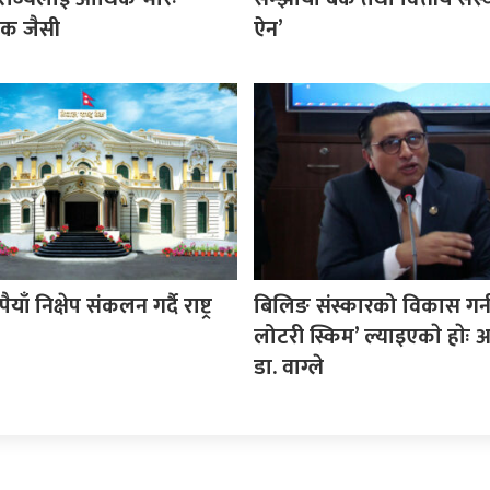
शक जैसी
ऐन’
ैयाँ निक्षेप संकलन गर्दै राष्ट्र
बिलिङ संस्कारको विकास गर्
लोटरी स्किम’ ल्याइएकाे हाेः अर्
डा. वाग्ले