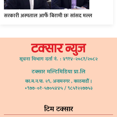
सरकारी अस्पताल आफैँ बिरामी छः सांसद मल्ल
सूचना विभाग दर्ता नं. : ४९१४-२०८१/२०८२
टक्सार मल्टिमिडिया प्रा.लि
का.म.न.पा. २९, अनामनगर , काठमाडौं ।
+९७७-०१-५७०५४४५ / ९८५१२२७७५३
टिम टक्सार