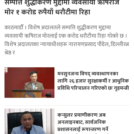
सम्पत्ति शुद्धीकरण मुद्दामा व्यवसायी ऋषिराज
मोर १ करोड रुपैयाँ धरौटीमा रिहा
काठमाडौँ । विशेष अदालतले सम्पत्ति शुद्धीकरण मुद्दामा
व्यवसायी ऋषिराज मोरलाई एक करोड धरौटीमा रिहा गरेको छ ।
विशेष अदालतका न्यायाधीशहरू नारायणप्रसाद पौडेल, डिल्लीरत्न
श्रेष्ठ र
मनसुनजन्य विपद् व्यवस्थापनका
लागि २६ हजार सुरक्षाकर्मी र आधुनिक
प्रविधि परिचालन गरिएको छः गृहमन्त्री
कन्सुलर प्रमाणीकरण अब
अनलाइनबाट, सार्वजनिक
प्रशासनलाई रूपान्तरण गर्ने